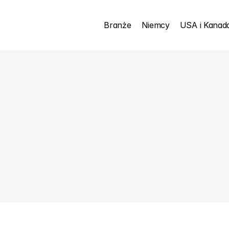
Branże
Niemcy
USA i Kanad