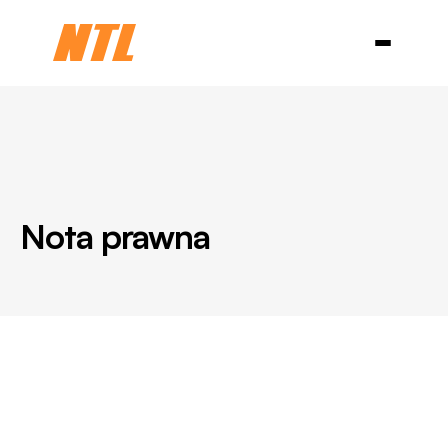
Branże
Niemcy
USA i Kanada
Chiny
O nas
Blog
Select Language
Kontakt
Polski
Nota prawna