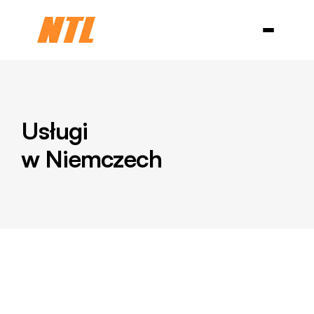
Branże
Niemcy
USA i Kanada
Chiny
O nas
Blog
Select Language
Kontakt
Polski
Usługi
w Niemczech