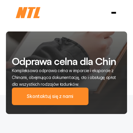
Branże
Niemcy
USA i Kanada
Chiny
O nas
Blog
Select Language
Kontakt
Polski
Odprawa celna dla Chin
Kompleksowa odprawa celna w imporcie i eksporcie z
Chinami, obejmująca dokumentację, cło i obsługę opłat
dla wszystkich rodzajów ładunków.
Skontaktuj się z nami