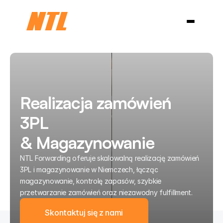
Branże
Niemcy
USA i Kanada
Chiny
O nas
Blog
Select Language
Kontakt
Polski
Realizacja zamówień
3PL
& Magazynowanie
NTL Forwarding oferuje skalowalną realizację zamówień
3PL i magazynowanie w Niemczech, łącząc
magazynowanie, kontrolę zapasów, szybkie
przetwarzanie zamówień oraz niezawodny fulfillment.
Skontaktuj się z nami