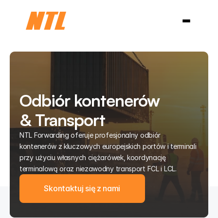
Branże
Niemcy
USA i Kanada
Chiny
O nas
Blog
Select Language
Kontakt
Polski
Odbiór kontenerów
& Transport
NTL Forwarding oferuje profesjonalny odbiór
kontenerów z kluczowych europejskich portów i terminali
przy użyciu własnych ciężarówek, koordynację
terminalową oraz niezawodny transport FCL i LCL.
Skontaktuj się z nami