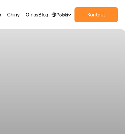
Select Language
a
Chiny
O nas
Blog
Kontakt
Polski