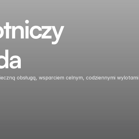
otniczy
da
pieczną obsługą, wsparciem celnym, codziennymi wylotami 